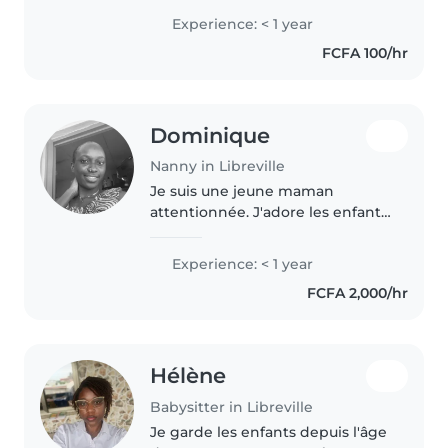
gradeschoolers. I'm comfortable
Experience: < 1 year
with pets, cooking, chores, and
FCFA 100/hr
can assist with homework. I
speak..
Dominique
Nanny in Libreville
Je suis une jeune maman
attentionnée. J'adore les enfants.
J'ai de l'expérience avec les
enfants de tous âges, des bébés
Experience: < 1 year
aux plus grands. Je suis patiente,
FCFA 2,000/hr
douce et j'aime jouer et..
Hélène
Babysitter in Libreville
Je garde les enfants depuis l'âge