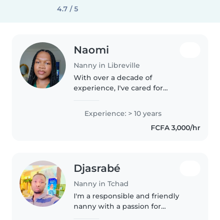
4.7 / 5
Naomi
Nanny in Libreville
With over a decade of
experience, I've cared for
children of all ages, from babies
to school-aged kids. I'm
Experience: > 10 years
comfortable with pets, cooking,
FCFA 3,000/hr
chores, and even helping with
homework...
Djasrabé
Nanny in Tchad
I'm a responsible and friendly
nanny with a passion for
working with toddlers and