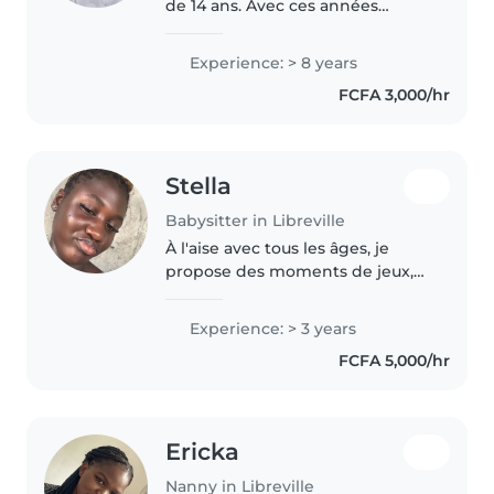
de 14 ans. Avec ces années
d'expériences, je sais m'occuper
des tout-petits jusqu'aux écoliers.
Experience: > 8 years
Je propose la lecture, des
FCFA 3,000/hr
activités manuelles et..
Stella
Babysitter in Libreville
À l'aise avec tous les âges, je
propose des moments de jeux,
lecture et musique avec mon
sourire et mes jeux préférés. Je
Experience: > 3 years
gère aussi cuisine et aide aux
FCFA 5,000/hr
devoirs sans problème.
Ericka
Nanny in Libreville