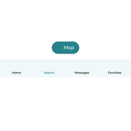
Map
Home
Search
Messages
Favorites
English
How it works
Help
Terms & Privacy
Pricing