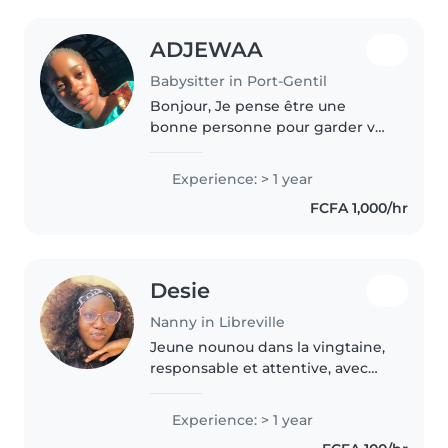
ADJEWAA
Babysitter in Port-Gentil
Bonjour, Je pense être une
bonne personne pour garder vos
enfants, car je suis sérieux(se),
patient(e) et attentionné(e).
Experience: > 1 year
J'aime m'occuper des enfants,
FCFA 1,000/hr
jouer avec eux et veiller à..
Desie
Nanny in Libreville
Jeune nounou dans la vingtaine,
responsable et attentive, avec
une année d'expérience en
garde d'enfants. J'ai travaillé avec
Experience: > 1 year
des tout-petits, des enfants