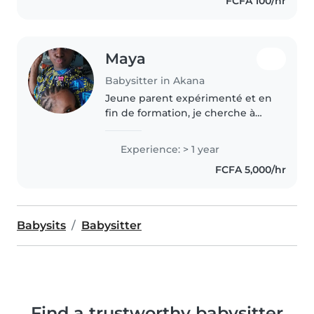
FCFA 100/hr
d'âge préscolaire et des..
Maya
Babysitter in Akana
Jeune parent expérimenté et en
fin de formation, je cherche à
garder des enfants chez les
parents. Avec une année
Experience: > 1 year
d'expérience en garde d'enfants,
FCFA 5,000/hr
je m'occupe avec plaisir des
bébés,..
Babysits
Babysitter
Find a trustworthy babysitter