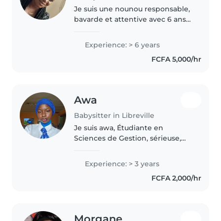
Je suis une nounou responsable,
bavarde et attentive avec 6 ans
d'expérience en garde d'enfants,
spécialisée avec les bébés, les
Experience: > 6 years
tout-petits et les enfants d'âge
FCFA 5,000/hr
préscolaire. J'ai..
Awa
Babysitter in Libreville
Je suis awa, Étudiante en
Sciences de Gestion, sérieuse,
dynamique et motivée. Grâce à
mes expériences en garde
Experience: > 3 years
d'enfants, entretien et service à
FCFA 2,000/hr
la clientèle, j'ai développé un
bon..
Morgane